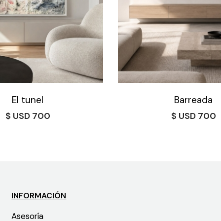
El tunel
Barreada
$
700
$
700
INFORMACIÓN
Asesoría