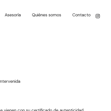
Asesoría
Quiénes somos
Contacto
 intervenida
e vienen con su certificado de autenticidad.