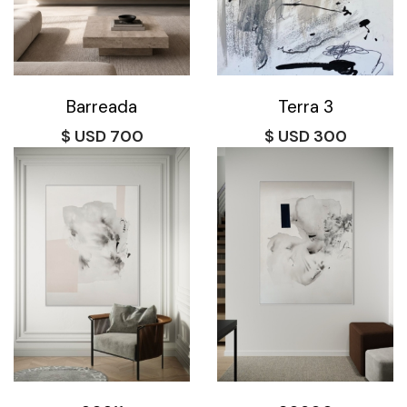
Barreada
Terra 3
$
700
$
300