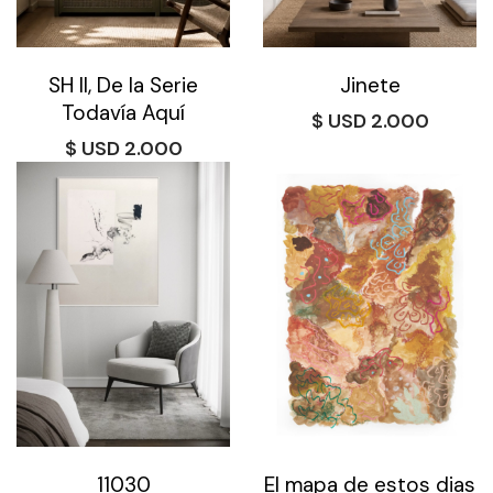
SH II, De la Serie
Jinete
Todavía Aquí
$
2.000
$
2.000
11030
El mapa de estos dias