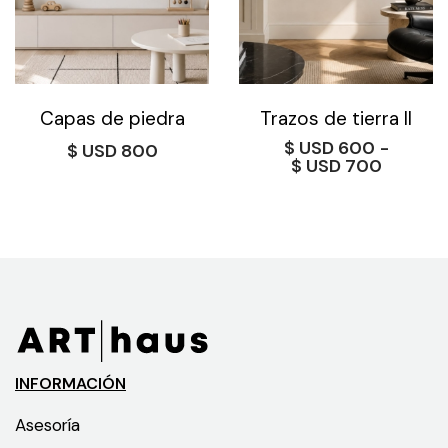
Capas de piedra
Trazos de tierra II
$
600
-
$
800
Rango
$
700
de
precios
desde
$ 600
hasta
$ 700
INFORMACIÓN
Asesoría