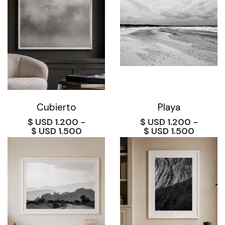
Cubierto
Playa
$
1.200
-
$
1.200
-
Rango
Rango
$
1.500
$
1.500
de
de
precios:
precios
desde
desde
$ 1.200
$ 1.200
hasta
hasta
$ 1.500
$ 1.500