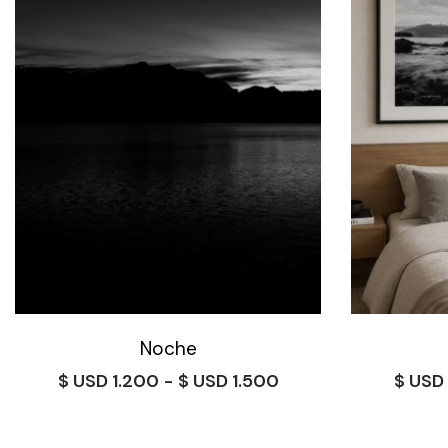
Noche
Rango
$
1.200
-
$
1.500
$
de
precios:
desde