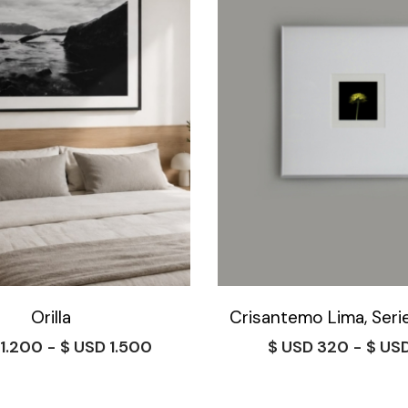
Orilla
Crisantemo Lima, Seri
Rango
1.200
-
$
1.500
$
320
-
$
de
precios:
desde