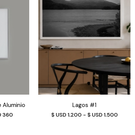
e Aluminio
Lagos #1
Rango
Rango
360
$
1.200
-
$
1.500
de
de
precios:
precio
desde
desde