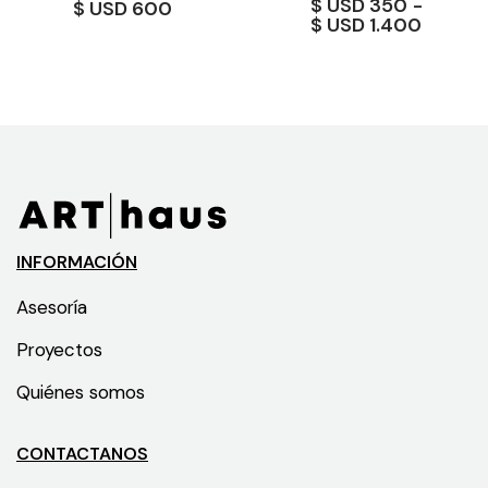
$
350
-
$
600
Rango
$
1.400
de
precios
desde
$ 350
hasta
$ 1.40
INFORMACIÓN
Asesoría
Proyectos
Quiénes somos
CONTACTANOS