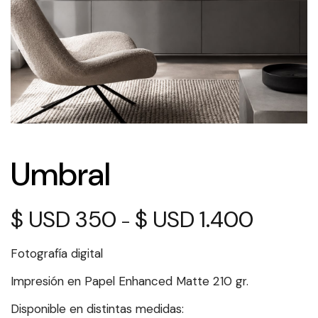
Umbral
$
350
$
1.400
Rango
-
de
precios:
Fotografía digital
desde
$ 350
Impresión en Papel Enhanced Matte 210 gr.
hasta
Disponible en distintas medidas:
$ 1.400