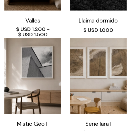
Valles
Llaima dormido
$
1.200
-
$
1.000
Rango
$
1.500
de
precios:
desde
$ 1.200
hasta
$ 1.500
Mistic Geo II
Serie Iara I