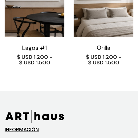
Lagos #1
Orilla
$
1.200
-
$
1.200
-
Rango
Rango
$
1.500
$
1.500
de
de
precios:
precios
desde
desde
$ 1.200
$ 1.200
hasta
hasta
$ 1.500
$ 1.500
INFORMACIÓN