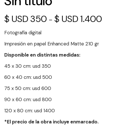
Sin título
$
350
$
1.400
Rango
-
de
precios:
Fotografía digital
desde
$ 350
Impresión en papel Enhanced Matte 210 gr
hasta
Disponible en distintas medidas:
$ 1.400
45 x 30 cm: usd 350
60 x 40 cm: usd 500
75 x 50 cm: usd 600
90 x 60 cm: usd 800
120 x 80 cm: usd 1400
*El precio de la obra incluye enmarcado.