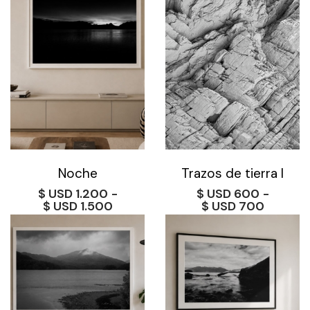
Noche
Trazos de tierra I
$
1.200
-
$
600
-
Rango
Rango
$
1.500
$
700
de
de
precios:
precios
desde
desde
$ 1.200
$ 600
hasta
hasta
$ 1.500
$ 700