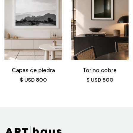
$ 210
$ 1.500
hasta
$ 1.600
Capas de piedra
Torino cobre
$
800
$
500