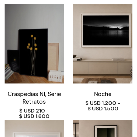
Craspedias N1, Serie
Noche
Retratos
$
1.200
-
Rango
$
1.500
$
210
-
de
Rango
$
1.600
precios
de
desde
precios:
$ 1.200
desde
hasta