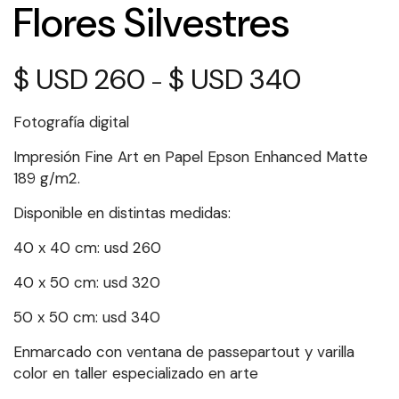
Flores Silvestres
$
260
$
340
Rango
-
de
precios:
Fotografía digital
desde
$ 260
Impresión Fine Art en Papel Epson Enhanced Matte
hasta
189 g/m2.
$ 340
Disponible en distintas medidas:
40 x 40 cm: usd 260
40 x 50 cm: usd 320
50 x 50 cm: usd 340
Enmarcado con ventana de passepartout y varilla
color en taller especializado en arte