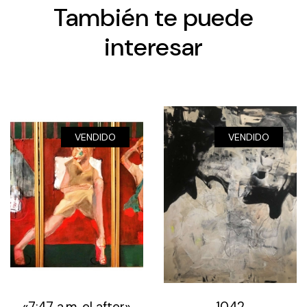
También te puede
interesar
VENDIDO
VENDIDO
«7:47 a.m, el after»
1042