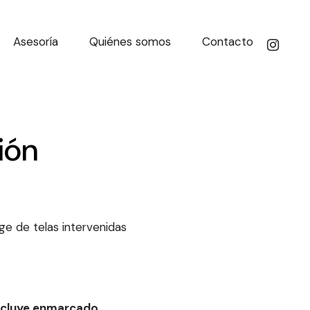
Asesoría
Quiénes somos
Contacto
ión
age de telas intervenidas
incluye enmarcado